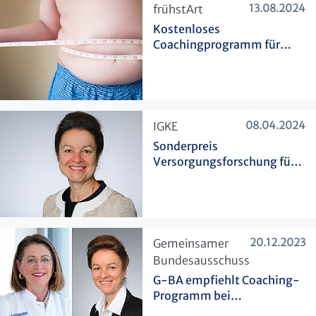
13.08.2024
​frühstArt
Kostenloses
Coachingprogramm für
Kleinkinder mit
Übergewicht
08.04.2024
​IGKE
Sonderpreis
Versorgungsforschung für
Prof. Stock
20.12.2023
​Gemeinsamer
Bundesausschuss
G-BA empfiehlt Coaching-
Programm bei
Brustkrebsrisiko als